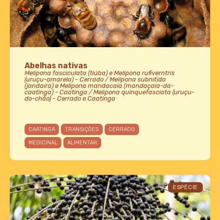
Abelhas nativas
Melipona fasciculata (tiúba) e Melipona rufiverntris
(uruçu-amarela) - Cerrado / Melipona subnitida
(jandaíra) e Melipona mandacaia (mandaçaia-da-
caatinga) - Caatinga / Melipona quinquefasciata (uruçu-
do-chão) - Cerrado e Caatinga
CAATINGA
TRANSIÇÕES
CERRADO
MEDICINAL
ALIMENTAR
ESPÉCIE