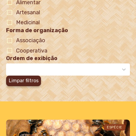
Alimentar
Artesanal
Medicinal
Forma de organização
Associação
Cooperativa
Ordem de exibição
2
results
available
Limpar filtros
ESPÉCIE