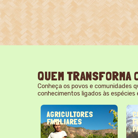
QUEM TRANSFORMA O
Conheça os povos e comunidades q
conhecimentos ligados às espécies 
RES
COMUNIDADE DE
G
FUNDO E FECHO DE
PASTO