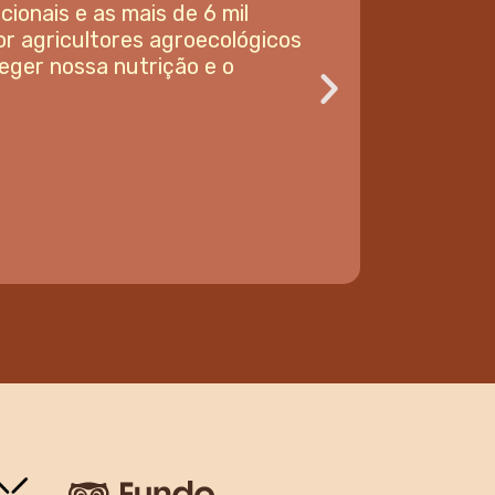
árias e produtos da
Ao escolher esses sabores,
rcio justo e ajuda a manter o