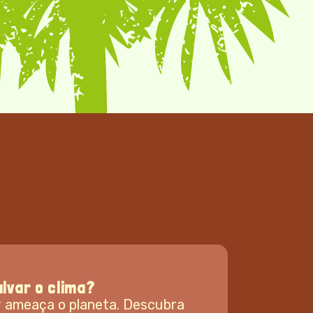
o na sua mesa
 Cerrado, que conecta