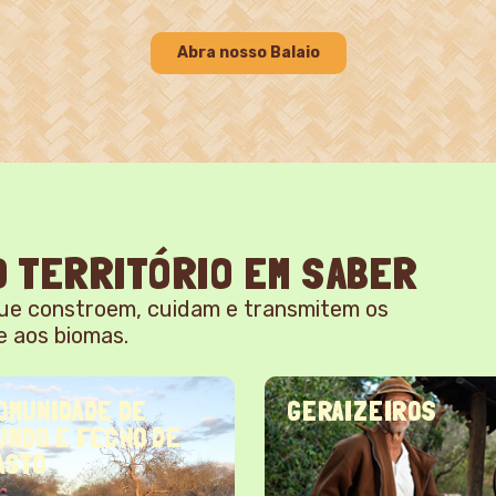
Abra nosso Balaio
 TERRITÓRIO EM SABER
ue constroem, cuidam e transmitem os
e aos biomas.
ERAIZEIROS
INDÍGENAS