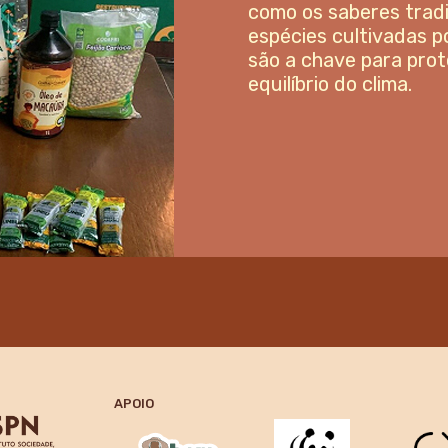
cooperativas comunit
sociobiodiversidade. 
você fortalece o comé
bioma vivo e pulsante.
APOIO