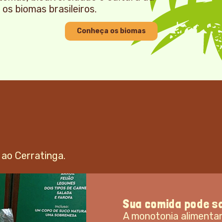
os biomas brasileiros.
Conheça os biomas
ao Cerratinga.
O sabor do Cerrad
Conheça a Central do