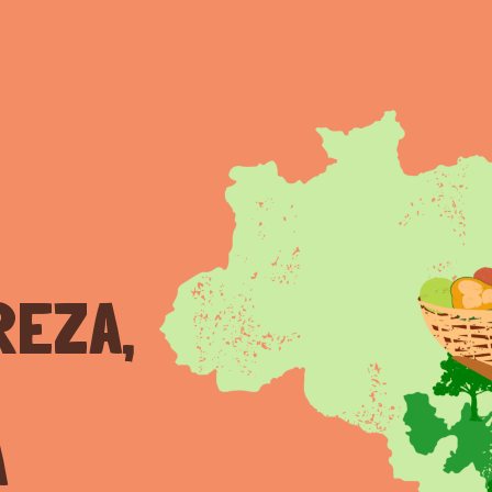
BIOMAS
POVOS
ESPÉCIES
PRODUTORES
RECEI
REZA,
A