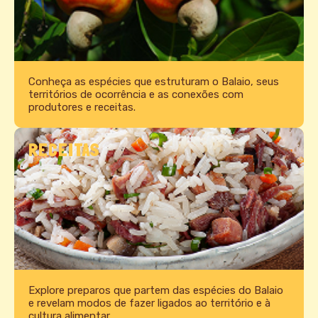
Conheça as espécies que estruturam o Balaio, seus
territórios de ocorrência e as conexões com
produtores e receitas.
RECEITAS
Explore preparos que partem das espécies do Balaio
e revelam modos de fazer ligados ao território e à
cultura alimentar.