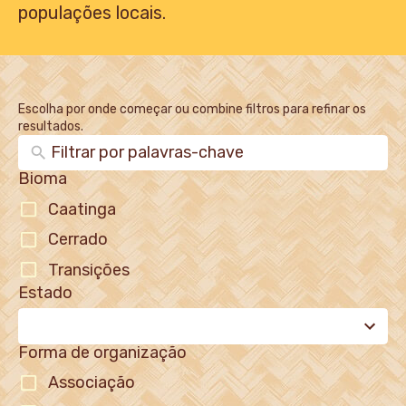
populações locais.
Escolha por onde começar ou combine filtros para refinar os
resultados.
Bioma
Caatinga
Cerrado
Transições
Estado
11
results
available
Forma de organização
Associação