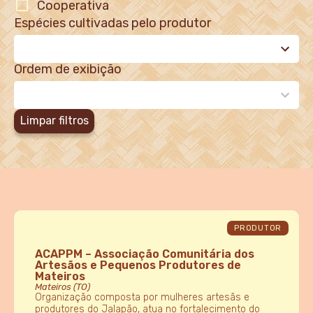
Cooperativa
Espécies cultivadas pelo produtor
24
results
available
Ordem de exibição
2
results
available
Limpar filtros
PRODUTOR
ACAPPM – Associação Comunitária dos
Artesãos e Pequenos Produtores de
Mateiros
Mateiros (TO)
Organização composta por mulheres artesãs e
produtores do Jalapão, atua no fortalecimento do