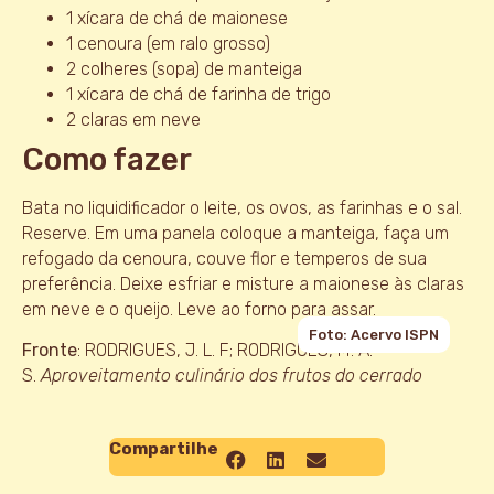
1 xícara de chá de maionese
1 cenoura (em ralo grosso)
2 colheres (sopa) de manteiga
1 xícara de chá de farinha de trigo
2 claras em neve
Como fazer
Bata no liquidificador o leite, os ovos, as farinhas e o sal.
Reserve. Em uma panela coloque a manteiga, faça um
refogado da cenoura, couve flor e temperos de sua
preferência. Deixe esfriar e misture a maionese às claras
em neve e o queijo. Leve ao forno para assar.
Foto: Acervo ISPN
Fronte
: RODRIGUES, J. L. F; RODRIGUES, M. A.
S.
Aproveitamento culinário dos frutos do cerrado
Compartilhe