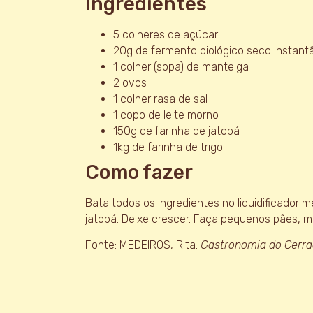
Ingredientes
5 colheres de açúcar
20g de fermento biológico seco instant
1 colher (sopa) de manteiga
2 ovos
1 colher rasa de sal
1 copo de leite morno
150g de farinha de jatobá
1kg de farinha de trigo
Como fazer
Bata todos os ingredientes no liquidificador m
jatobá. Deixe crescer. Faça pequenos pães, 
Fonte: MEDEIROS, Rita.
Gastronomia do Cerra