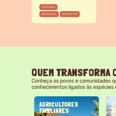
CERRADO
MEDICINAL
ALIMENTAR
QUEM TRANSFORMA O
Conheça os povos e comunidades q
conhecimentos ligados às espécies 
TAS
AGRICULTORES
C
FAMILIARES
F