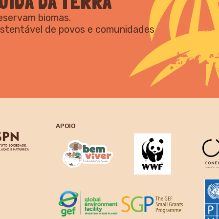
UIDA DA TERRA
reservam biomas.
ustentável de povos e comunidades
APOIO