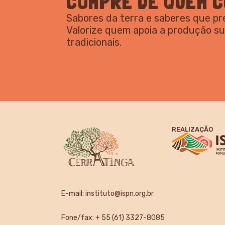
COMPRE DE QUEM C
Sabores da terra e saberes que p
Valorize quem apoia a produção s
tradicionais.
REALIZAÇÃO
E-mail:
instituto@ispn.org.br
Fone/fax: + 55 (61) 3327-8085