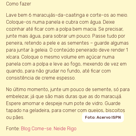
Como fazer
Lave bem 6 maracujás-da-caatinga e corte-os ao meio.
Coloque-os numa panela e cubra com água. Deixe
cozinhar até ficar com a polpa bem macia. Se precisar,
junte mais água, para sobrar um pouco. Passe tudo por
peneira, retendo a pele e as sementes – guarde algumas
para juntar à geleia. O conteúdo peneirado deve render 1
xícara. Coloque o mesmo volume em açúcar numa
panela com a polpa e leve ao fogo, mexendo de vez em
quando, para não grudar no fundo, até ficar com
consistência de creme espesso.
No último momento, junte um pouco de semente, só para
embelezar, já que são mais duras que as do maracujá.
Espere amornar e despeje num pote de vidro. Guarde
tapado na geladeira, para comer com queijos, biscoitos
ou pães.
Foto: Acervo ISPN
Fonte:
Blog Come-se. Neide Rigo