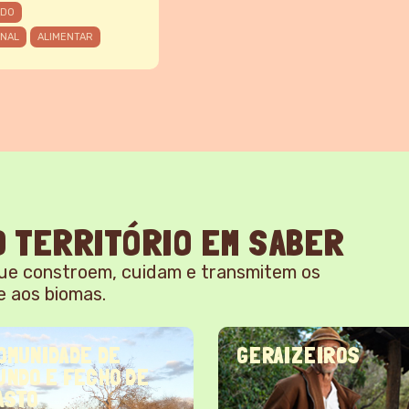
ADO
INAL
ALIMENTAR
 TERRITÓRIO EM SABER
ue constroem, cuidam e transmitem os
e aos biomas.
OMUNIDADE DE
GERAIZEIROS
UNDO E FECHO DE
ASTO