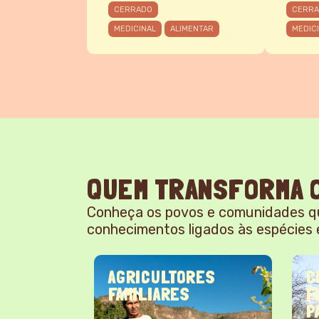
CERRADO
CERR
MEDICINAL
ALIMENTAR
MEDIC
QUEM TRANSFORMA O
Conheça os povos e comunidades q
conhecimentos ligados às espécies 
TAS
AGRICULTORES
C
FAMILIARES
F
P