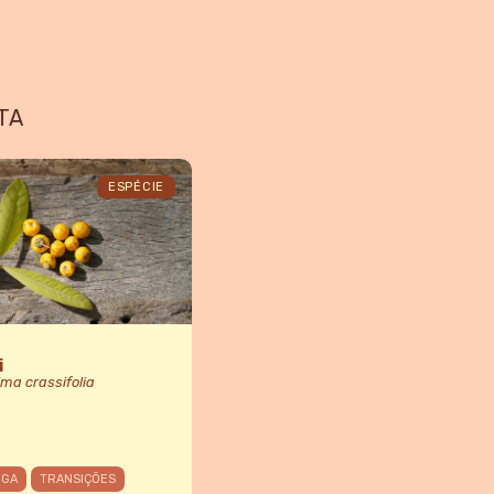
TA
ESPÉCIE
i
ma crassifolia
NGA
TRANSIÇÕES